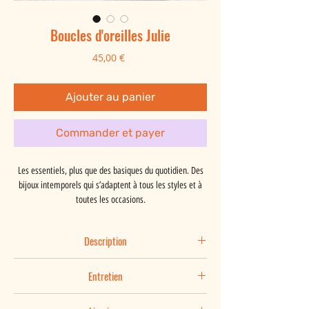
Boucles d'oreilles Julie
Prix
45,00 €
Ajouter au panier
Commander et payer
Les essentiels, plus que des basiques du quotidien. Des
bijoux intemporels qui s’adaptent à tous les styles et à
toutes les occasions.
Description
Julie, des petites barres martelées, à la finition mate
Entretien
texturée qui leur apporte éclat et lumière. Elles se
portent seules ou seront heureuses d'accompagner
Vous aimez votre bijou et vous le portez au quotidien, il
d'autres boucles d'oreilles.