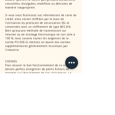
consultées, divulguées, modifiées ou détruites de
manière inappropriée.
Si vous nous fournissez vos informations de carte de
crédit, elles seront chiffrées par le biais de
l’utilisation du protocole de sécurisation SSL et
conservées avec un chiffrement de type AES-256.
Bien qu’aucune méthode de transmission sur
Internet ou de stockage électronique ne soit sûre à
100 %, nous suivons toutes les exigences de la
norme PCI-DSS et mettons en œuvre des normes
supplémentaires généralement reconnues par
l’industrie.
COOKIES
Pour assurer le bon fonctionnement de ce site, nous
devons parfois enregistrer de petits fichiers de
données sur l'équipement de nos utilisateurs. La
plupart des grands sites web font de même.
Qu'est-ce qu'un cookie?
Un cookie est un petit fichier texte que les sites
web sauvegardent sur votre ordinateur ou appareil
mobile lorsque vous les consultez. Il permet à ces
sites de mémoriser vos actions et préférences (nom
d'utilisateur, langue, taille des caractères et autres
paramètres d'affichage) pendant un temps donné,
pour que vous n'ayez pas à réindiquer ces
informations à chaque fois vous consultez ces sites