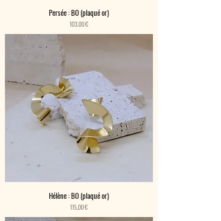
Persée : BO (plaqué or)
Prix
103,00 €
Hélène : BO (plaqué or)
Prix
115,00 €