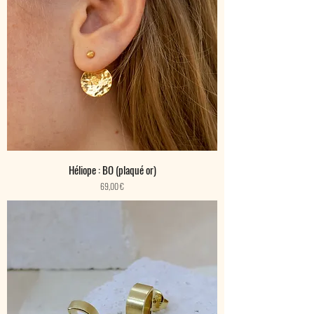
Héliope : BO (plaqué or)
Prix
69,00 €