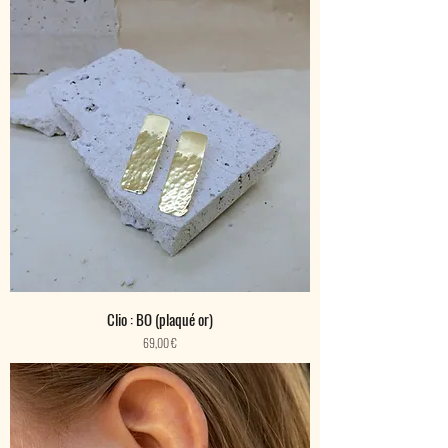
Clio : BO (plaqué or)
Prix
69,00 €