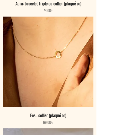
Aura: bracelet triple ou collier (plaqué or)
Prix
74,00 €
Eos : collier (plaqué or)
Prix
69,00 €