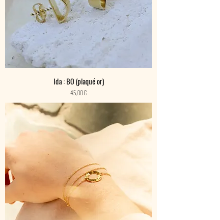
Ida : BO (plaqué or)
Prix
45,00 €