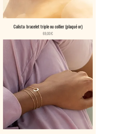
Calista: bracelet triple ou collier (plaqué or)
Prix
69,00 €