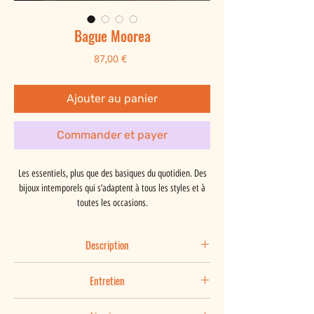
Bague Moorea
Prix
87,00 €
Ajouter au panier
Commander et payer
Les essentiels, plus que des basiques du quotidien. Des
bijoux intemporels qui s’adaptent à tous les styles et à
toutes les occasions.
Description
Moorea est une bague ouverte au martelage organique
Entretien
et à la finition mate texturée qui fera briller vos mains.
Elle s'adaptera à toutes les morphologies.
Vous aimez votre bijou et vous le portez au quotidien, il