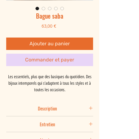
Bague saba
Prix
63,00 €
Ajouter au panier
Commander et payer
Les essentiels, plus que des basiques du quotidien. Des
bijoux intemporels qui s’adaptent à tous les styles et à
toutes les occasions.
Description
Saba est une bague double en forme de vague, à la
Entretien
finition mate texturée qui lui apporte éclat et lumière.
Elle est réversible et se porte seule ou en accumulation.
Vous aimez votre bijou et vous le portez au quotidien, il