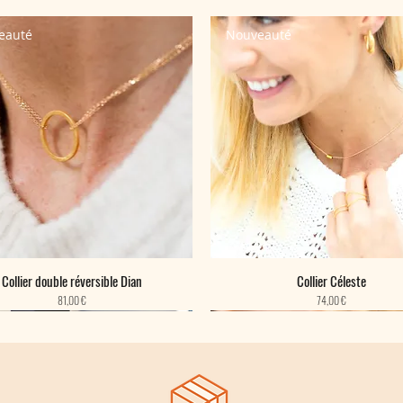
eauté
Nouveauté
Collier double réversible Dian
Collier Céleste
Prix
Prix
81,00 €
74,00 €
eauté
eauté
eauté
Nouveauté
Nouveauté
Nouveauté