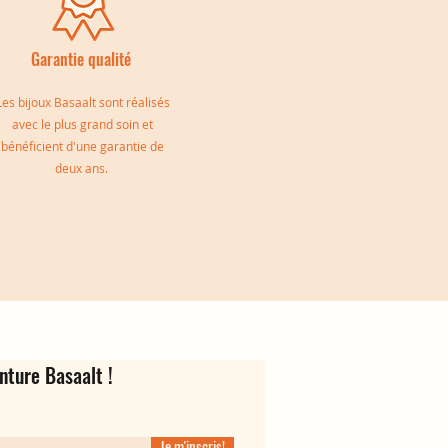
Garantie qualité
Les bijoux Basaalt sont réalisés
avec le plus grand soin et
bénéficient d'une garantie de
deux ans.
e
Bague d'oreille Oriane
Jonc triple Jeanne
Créoles Virgina
Rupture de stock
Prix
Prix
139,00 €
35,00 €
nture Basaalt !
Je m'inscris!