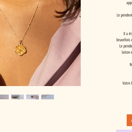
app
Le pendent
Il a é
bruxellois 
Le pende
laiton 
R
Votre 