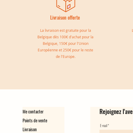
Livraison offerte
I
La livraison est gratuite pour la
Belgique dès 100€ d'achat pour la
Belgique, 150€ pour l'Union
Européenne et 250€ pour le reste
Jonc double Sylvia
Manchette Gisèle
Manchette Marie
Jonc double réversible Simon
Bague d'oreille Virginie
Bague d'oreille Camille
de l'Europe.
Rupture de stock
Rupture de stock
Prix
Prix
Prix
Prix
149,00 €
139,00 €
129,00 €
35,00 €
Rejoignez l'ave
Me contacter
Points de vente
E-mail
Livraison