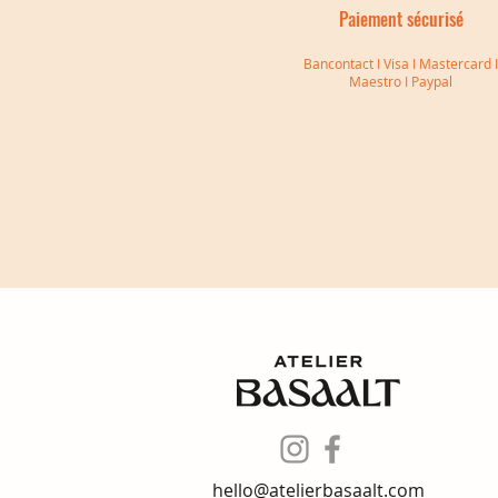
Paiement sécurisé
Bancontact I Visa I Mastercard 
Maestro I Paypal
Bague d'oreille Ariane
Jonc triple Madeleine
Collier Suzanne
Prix
Prix
Prix
129,00 €
20,00 €
74,00 €
hello@atelierbasaalt.com