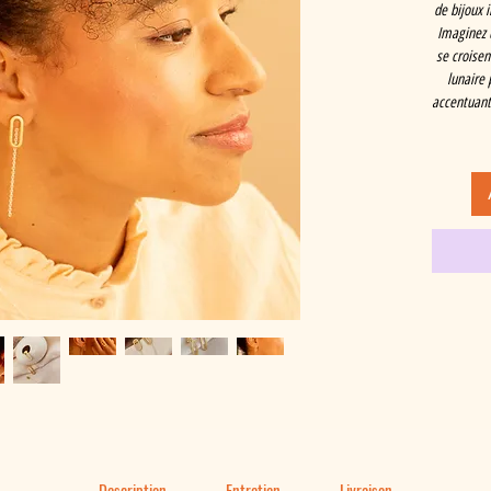
de bijoux i
Imaginez 
se croisen
lunaire 
accentuant 
Description
Entretien
Livraison