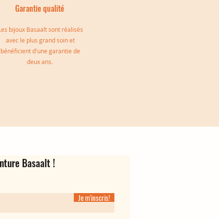
Garantie qualité
Les bijoux Basaalt sont réalisés
avec le plus grand soin et
bénéficient d'une garantie de
deux ans.
e
Bague d'oreille Oriane
Jonc triple Jeanne
Créoles Virgina
Rupture de stock
Prix
Prix
139,00 €
35,00 €
nture Basaalt !
Je m'inscris!