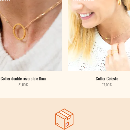
Collier double réversible Dian
Collier Céleste
Prix
Prix
81,00 €
74,00 €
eauté
eauté
eauté
Nouveauté
Nouveauté
Nouveauté