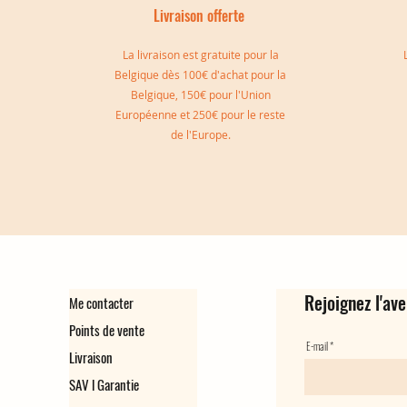
Livraison offerte
I
La livraison est gratuite pour la
Belgique dès 100€ d'achat pour la
Belgique, 150€ pour l'Union
Européenne et 250€ pour le reste
Jonc double Sylvia
Manchette Gisèle
Manchette Marie
Jonc double réversible Simon
Bague d'oreille Virginie
Bague d'oreille Camille
de l'Europe.
Rupture de stock
Rupture de stock
Prix
Prix
Prix
Prix
149,00 €
139,00 €
129,00 €
35,00 €
Rejoignez l'ave
Me contacter
Points de vente
E-mail
Livraison
SAV l Garantie