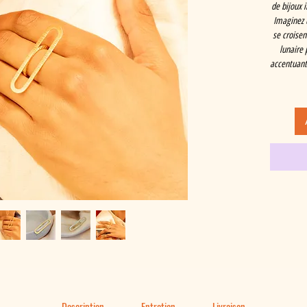
de bijoux i
Imaginez 
se croisen
lunaire 
accentuant 
Description
Entretien
Livraison