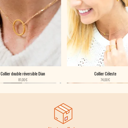
Collier double réversible Dian
Collier Céleste
Prix
Prix
81,00 €
74,00 €
eauté
eauté
eauté
Nouveauté
Nouveauté
Nouveauté