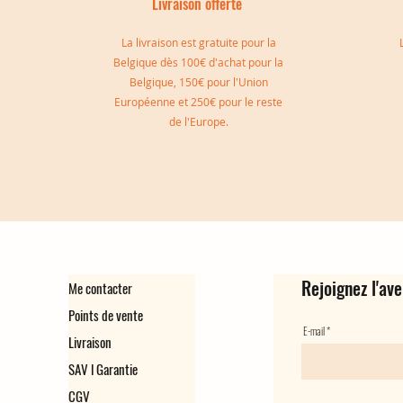
Livraison offerte
I
La livraison est gratuite pour la
Belgique dès 100€ d'achat pour la
Belgique, 150€ pour l'Union
Européenne et 250€ pour le reste
Jonc double Sylvia
Manchette Gisèle
Manchette Marie
Jonc double réversible Simon
Bague d'oreille Virginie
Bague d'oreille Camille
de l'Europe.
Rupture de stock
Rupture de stock
Prix
Prix
Prix
Prix
149,00 €
139,00 €
129,00 €
35,00 €
Rejoignez l'ave
Me contacter
Points de vente
E-mail
Livraison
SAV l Garantie
CGV