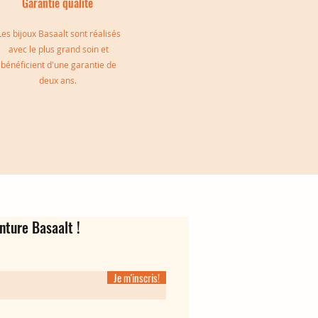
Garantie qualité
Les bijoux Basaalt sont réalisés
avec le plus grand soin et
bénéficient d'une garantie de
deux ans.
e
Bague d'oreille Oriane
Jonc triple Jeanne
Créoles Virgina
Rupture de stock
Prix
Prix
139,00 €
35,00 €
nture Basaalt !
Je m'inscris!